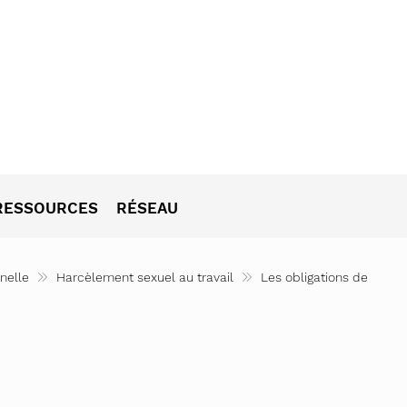
RESSOURCES
RÉSEAU
ématiques LGBTIQ : enjeux, pratiques et posture pro
 LEg – 30 femmes remarquables
Egalité
Réseau Femmes Valais
nelle
Harcèlement sexuel au travail
Les obligations de
nt Yes you can!)
tonale LGBTIQ horizon 2035
Femmes en politique
Frauennetzwerk
ssionnelle
tre les discriminations à l’égard des personnes LG
onciliation travail – famille
LGBTIQ
de parole en public
 Sucher, Rebellen – eine Sensibilisierungskampagne
LGBTIQ et GENRE