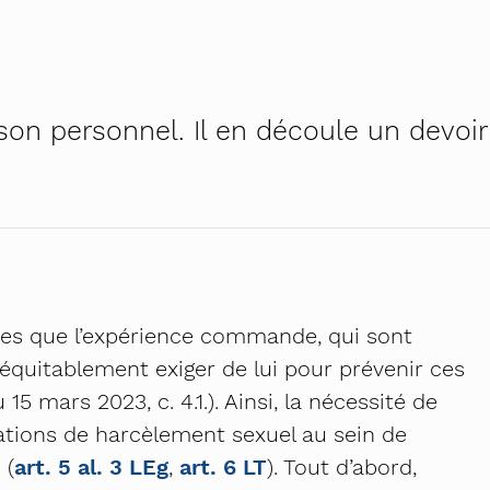
h – première campagne cantonale contre le harcèleme
el au travail – pour RH et managers
na
!
 genres
 son personnel. Il en découle un devoir
ratiques égalitaires au quotidien
 Osez tous les métiers
é – auto-formation pour le personnel enseignant
dministratives – inscription
ures que l’expérience commande, qui sont
équitablement exiger de lui pour prévenir ces
5 mars 2023, c. 4.1.). Ainsi, la nécessité de
ations de harcèlement sexuel au sein de
 (
art. 5 al. 3 LEg
,
art. 6 LT
). Tout d’abord,