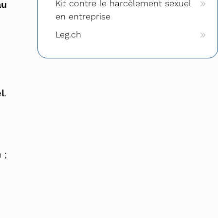
Kit contre le harcèlement sexuel
au
en entreprise
Leg.ch
l
.
 ;