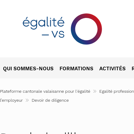
QUI SOMMES-NOUS
FORMATIONS
ACTIVITÉS
L’Office cantonal de l’égalité et de la famille
Traitement médiatique des th
30 ans de la
Plateforme cantonale valaisanne pour l'égalité
Egalité profession
Le Conseil de l’égalité et de la famille
En avant toutes! (ancienneme
Stratégie can
l’employeur
Devoir de diligence
Bases légales
Finances et prévoyance profe
Campagnes con
C
Demande d’aide financière ?
Pratique des médias et prise 
Für Träumer,