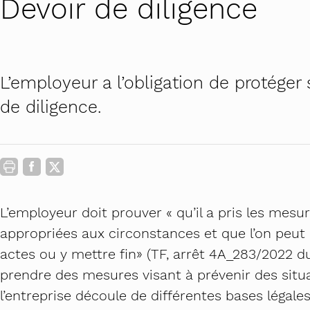
Devoir de diligence
Contact
Carrière au féminin
Lourdingue.c
Actualités
Prévenir le harcèlement sexu
PROMO Femi
STOP au harcèlement de rue 
Futur en tous
L’employeur a l’obligation de protéger
de diligence.
Petite enfance : ancrer des p
Théâtre-forum
Campus égalit
Commissions a
L’employeur doit prouver « qu’il a pris les mes
appropriées aux circonstances et que l’on peut 
actes ou y mettre fin» (TF, arrêt 4A_283/2022 du 1
prendre des mesures visant à prévenir des situ
l’entreprise découle de différentes bases légales