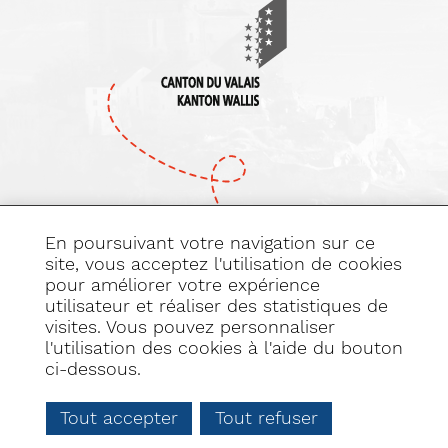
En poursuivant votre navigation sur ce
site, vous acceptez l'utilisation de cookies
pour améliorer votre expérience
Abonnez-vous
utilisateur et réaliser des statistiques de
à notre newsletter
visites. Vous pouvez personnaliser
l'utilisation des cookies à l'aide du bouton
ci-dessous.
Tout accepter
Tout refuser
PLAN DU SITE
DÉCLARATION DE CONSENTEMENT AUX COOKIES