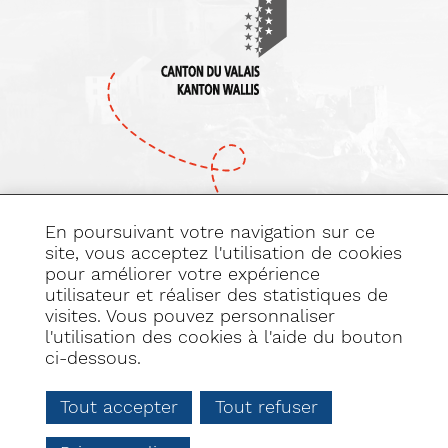
En poursuivant votre navigation sur ce
site, vous acceptez l'utilisation de cookies
pour améliorer votre expérience
Abonnez-vous
utilisateur et réaliser des statistiques de
à notre newsletter
visites. Vous pouvez personnaliser
l'utilisation des cookies à l'aide du bouton
ci-dessous.
Tout accepter
Tout refuser
PLAN DU SITE
DÉCLARATION DE CONSENTEMENT AUX COOKIES