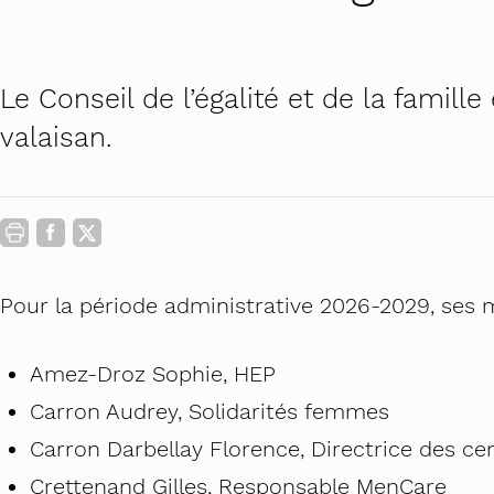
Contact
Carrière au féminin
Lourdingue.c
Actualités
Prévenir le harcèlement sexu
PROMO Femi
Le Conseil de l’égalité et de la famill
STOP au harcèlement de rue 
Futur en tous
valaisan.
Petite enfance : ancrer des p
Théâtre-forum
Campus égalit
Commissions a
Pour la période administrative 2026-2029, ses 
Amez-Droz Sophie, HEP
Carron Audrey, Solidarités femmes
Carron Darbellay Florence, Directrice des ce
Crettenand Gilles, Responsable MenCare