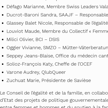
Défago Marianne, Membre Swiss Leaders Vala
Ducrot-Baroni Sandra, SAAJF – Responsable 
Glassey Balet Nicole, Responsable de l’égali
Louviot Maude, Membre du Collectif « Femme
Milici Olivier, BCI – DSIS
Oggier Vivianne, SMZO – Mütter-Väterberatu
Seppey Jeans-Blaise, Office du médecin can
Solioz-François Katy, Cheffe de l’OCEF
Varone Audrey, QlubQueer
Zuchuat Marie, Présidente de Savièse
Le Conseil de l’égalité et de la famille, en coll
d’Etat des projets de politique gouvernementale 
entre femmes et hommes et du soutien à la famil