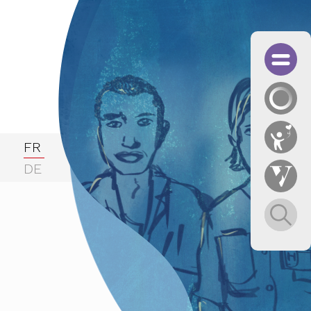
FR
DE
fessionnelle
BTIQ
 des KAGF in Zusammenarbeit mit dem Männerbüro Ob