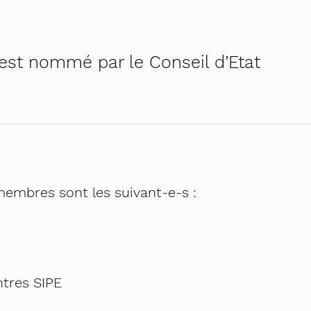
h – première campagne cantonale contre le harcèleme
el au travail – pour RH et managers
na
e est nommé par le Conseil d’Etat
!
 genres
ratiques égalitaires au quotidien
 Osez tous les métiers
é – auto-formation pour le personnel enseignant
dministratives – inscription
membres sont les suivant-e-s :
ntres SIPE