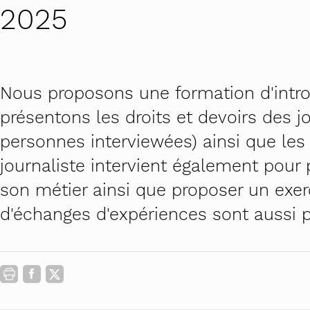
Contact
Carrière au féminin
Lourdingue.c
2025
Actualités
Prévenir le harcèlement sexu
PROMO Femi
STOP au harcèlement de rue 
Futur en tous
Nous proposons une formation d'intro
Petite enfance : ancrer des p
Théâtre-forum
présentons les droits et devoirs des jo
personnes interviewées) ainsi que les
Campus égalit
journaliste intervient également pour 
Commissions a
son métier ainsi que proposer un exe
d'échanges d'expériences sont aussi p