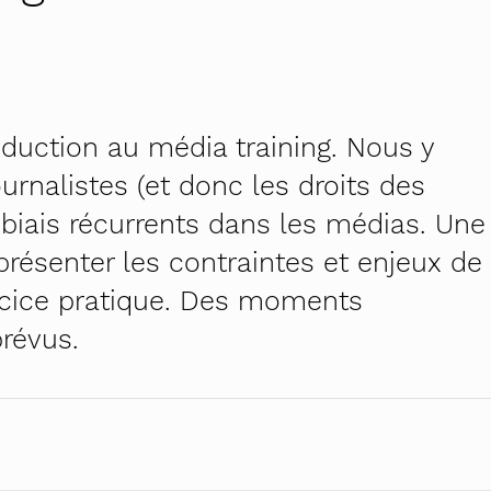
h – première campagne cantonale contre le harcèleme
el au travail – pour RH et managers
na
!
 genres
duction au média training. Nous y
ratiques égalitaires au quotidien
 Osez tous les métiers
urnalistes (et donc les droits des
 biais récurrents dans les médias. Une
é – auto-formation pour le personnel enseignant
présenter les contraintes et enjeux de
dministratives – inscription
rcice pratique. Des moments
révus.