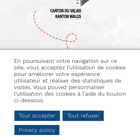
En poursuivant votre navigation sur ce
site, vous acceptez l'utilisation de cookies
pour améliorer votre expérience
Abonnez-vous
utilisateur et réaliser des statistiques de
à notre newsletter
visites. Vous pouvez personnaliser
l'utilisation des cookies à l'aide du bouton
ci-dessous.
Tout accepter
Tout refuser
PLAN DU SITE
DÉCLARATION DE CONSENTEMENT AUX COOKIES
Privacy policy
powered by
/
boomerang
/ Illustrations :
Pauline Lugon