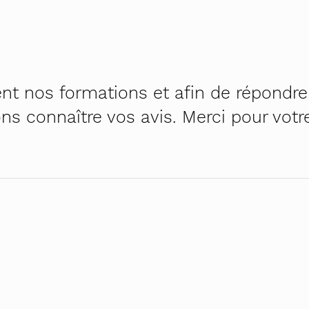
h – première campagne cantonale contre le harcèleme
el au travail – pour RH et managers
na
!
 genres
nt nos formations et afin de répondre
ratiques égalitaires au quotidien
 Osez tous les métiers
ns connaître vos avis. Merci pour votr
é – auto-formation pour le personnel enseignant
dministratives – inscription