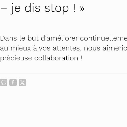
Contact
Carrière au féminin
Lourdingue.c
– je dis stop ! »
Actualités
Prévenir le harcèlement sexu
PROMO Femi
STOP au harcèlement de rue 
Futur en tous
Dans le but d'améliorer continuelleme
Petite enfance : ancrer des p
Théâtre-forum
au mieux à vos attentes, nous aimerio
précieuse collaboration !
Campus égalit
Commissions a