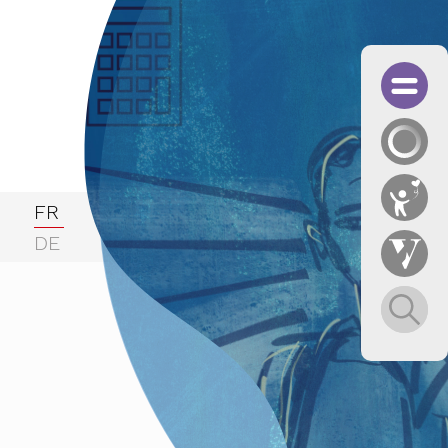
FR
DE
fessionnelle
BTIQ
 des KAGF in Zusammenarbeit mit dem Männerbüro Ob