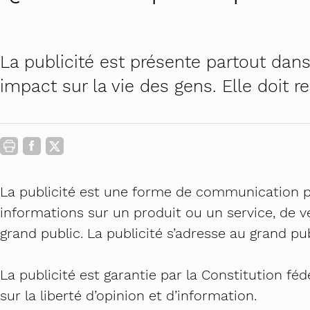
Contact
Carrière au féminin
Lourdingue.c
Actualités
Prévenir le harcèlement sexu
PROMO Femi
La publicité est présente partout dan
STOP au harcèlement de rue 
Futur en tous
impact sur la vie des gens. Elle doit r
Petite enfance : ancrer des p
Théâtre-forum
Campus égalit
Commissions a
La publicité est une forme de communication 
informations sur un produit ou un service, de vé
grand public. La publicité s’adresse au grand pub
La publicité est garantie par la Constitution féd
sur la liberté d’opinion et d’information.