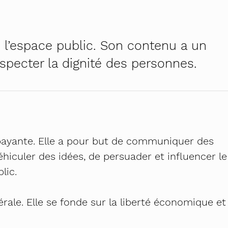
h – première campagne cantonale contre le harcèleme
el au travail – pour RH et managers
na
s l’espace public. Son contenu a un
!
 genres
especter la dignité des personnes.
ratiques égalitaires au quotidien
 Osez tous les métiers
é – auto-formation pour le personnel enseignant
dministratives – inscription
payante. Elle a pour but de communiquer des
hiculer des idées, de persuader et influencer le
lic.
érale. Elle se fonde sur la liberté économique et